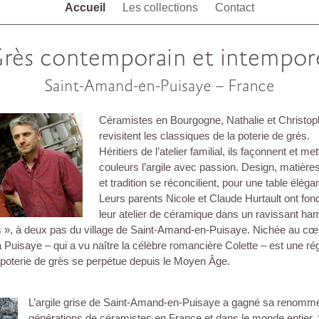
Accueil
Les collections
Contact
Céramistes en Bourgogne, Nathalie et Christop
revisitent les classiques de la poterie de grès.
Héritiers de l’atelier familial, ils façonnent et me
couleurs l’argile avec passion. Design, matières
et tradition se réconcilient, pour une table éléga
Leurs parents Nicole et Claude Hurtault ont fo
leur atelier de céramique dans un ravissant ha
 », à deux pas du village de Saint-Amand-en-Puisaye. Nichée au cœ
 Puisaye – qui a vu naître la célèbre romancière Colette – est une ré
e poterie de grès se perpétue depuis le Moyen Âge.
L’argile grise de Saint-Amand-en-Puisaye a gagné sa renomm
générations de céramistes en France et dans le monde entier. 