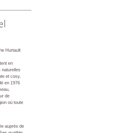
he Hurtault
ttent en
 naturelles
nte et cosy.
ndé en 1976
meau,
ur de
gion où toute
ée auprès de
Ses qualités,