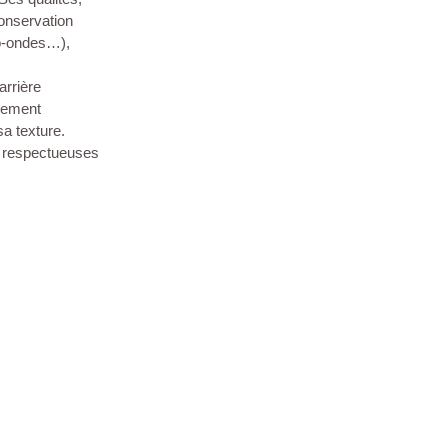
conservation
cro-ondes…),
arrière
alement
sa texture.
s respectueuses